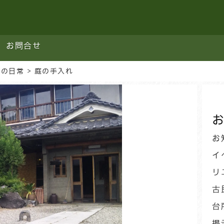
お問合せ
邸の日常
>
庭の手入れ
お
お
イ
リ
古
台
掲