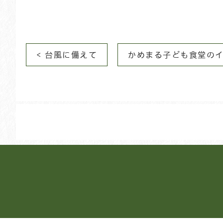
投
< 台風に備えて
かめまる子ども食堂のイ
稿
ナ
ビ
ゲ
ー
シ
ョ
ン