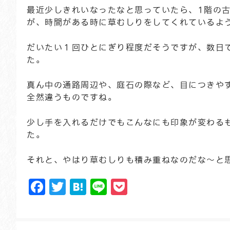
最近少しきれいなったなと思っていたら、1階の
古
が、時間がある時に草むしりをしてくれているよ
だいたい１回ひとにぎり程度だそうですが、数日
た。
真ん中の通路周辺や、庭石の際など、目につきや
全然違うものですね。
少し手を入れるだけでもこんなにも印象が変わる
た。
それと、やはり草むしりも積み重ねなのだな～と
Facebook
Twitter
Hatena
Line
Pocket