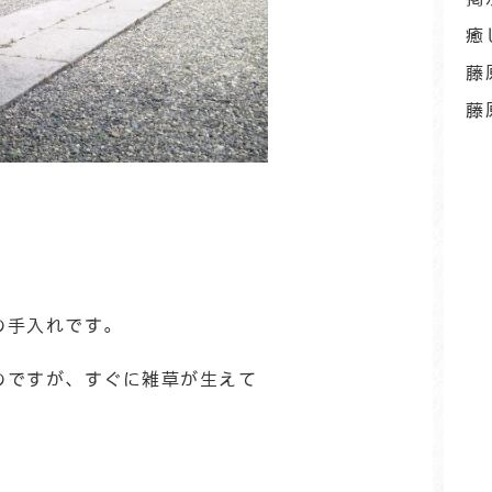
癒
藤
藤
の手入れです。
のですが、すぐに雑草が生えて