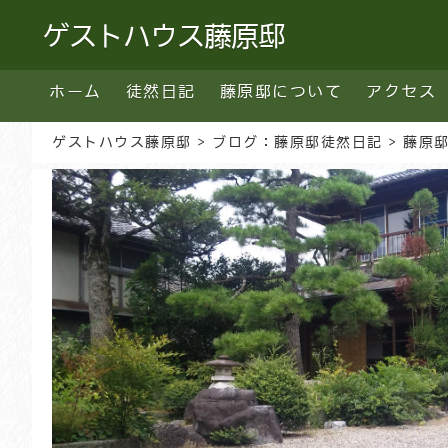
ゲストハウス藤原邸
ホーム
徒然日記
藤原邸について
アクセス
ゲストハウス藤原邸
>
ブログ：藤原邸徒然日記
>
藤原